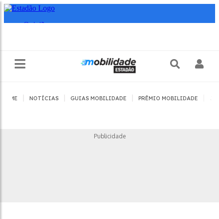
|
|
|
|
HOME
NOTÍCIAS
GUIAS MOBILIDADE
PRÊMIO MOBILIDADE
JO
Publicidade