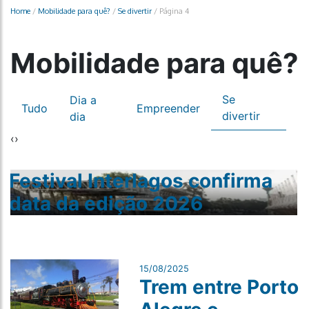
Home
/
Mobilidade para quê?
/
Se divertir
/
Página 4
Mobilidade para quê?
Se
Dia a
Tudo
Empreender
divertir
dia
‹
›
Festival Interlagos confirma
data da edição 2026
15/08/2025
Trem entre Porto