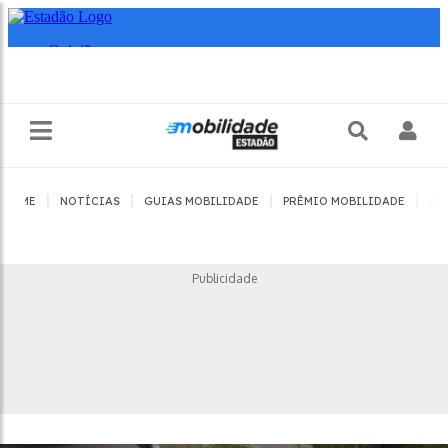
|
|
|
|
HOME
NOTÍCIAS
GUIAS MOBILIDADE
PRÊMIO MOBILIDADE
JO
Publicidade