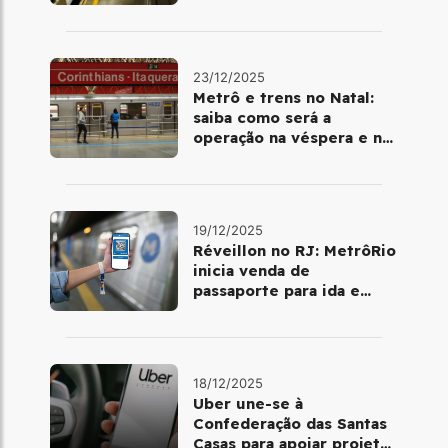
último final de semana do
ano
23/12/2025
Metrô e trens no Natal:
saiba como será a
operação na véspera e no
dia 25 de dezembro
19/12/2025
Réveillon no RJ: MetrôRio
inicia venda de
passaporte para ida e
volta de Copacabana
18/12/2025
Uber une-se à
Confederação das Santas
Casas para apoiar projetos