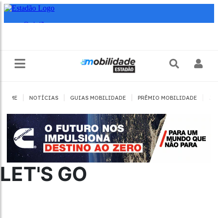
|
|
|
|
HOME
NOTÍCIAS
GUIAS MOBILIDADE
PRÊMIO MOBILIDADE
JO
LET'S GO