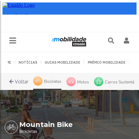
|
|
|
|
HOME
NOTÍCIAS
GUIAS MOBILIDADE
PRÊMIO MOBILIDADE
JO
Voltar
Bicicletas
Home
Motos
Carros Sustentáve
Mountain Bike
Bicicletas