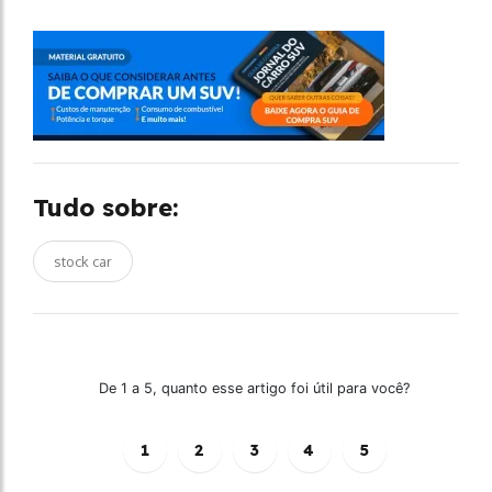
Tudo sobre:
stock car
De 1 a 5, quanto esse artigo foi útil para você?
1
2
3
4
5