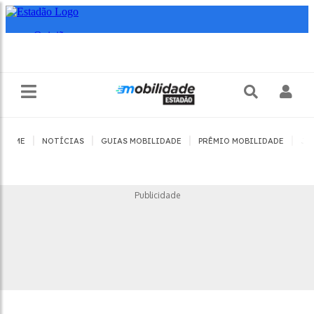
|
|
|
|
HOME
NOTÍCIAS
GUIAS MOBILIDADE
PRÊMIO MOBILIDADE
JO
Publicidade