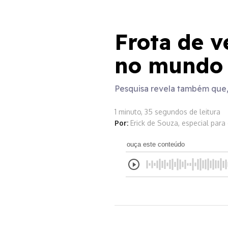
Planeta Elétrico
Frota de v
no mundo 
Pesquisa revela também que,
1 minuto, 35 segundos de leitura
Por:
Erick de Souza, especial para
ouça este conteúdo