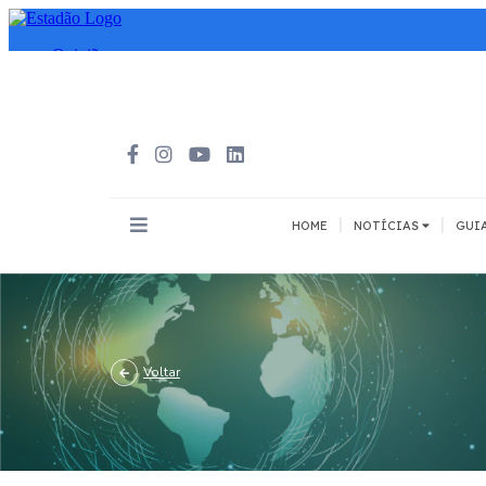
|
|
HOME
NOTÍCIAS
GUI
INOVAÇÃO
MEIOS DE 
Todos
Todos
A pé
Voltar
Bicicleta
Cargas
Carro