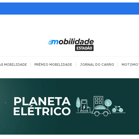
|
|
|
AS MOBILIDADE
PRÊMIO MOBILIDADE
JORNAL DO CARRO
MOTOMO
TRANSPORTE
MOBILIDADE COM
MOBILIDADE 
SEGURANÇA
Todos
Todos
Dia a dia
Trânsito
Empreender
Urbana
Se divertir