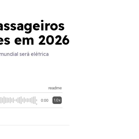
assageiros
es em 2026
undial será elétrica
readme
1.0x
0:00