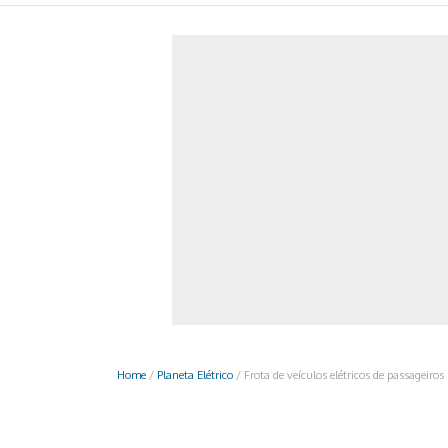
Monociclo
Moto
Ônibus
Patinete
Scooter elétr
Home
/
Planeta Elétrico
/
Frota de veículos elétricos de passagei