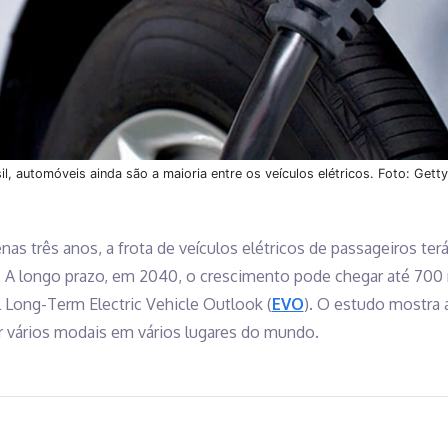
il, automóveis ainda são a maioria entre os veículos elétricos. Foto: Gett
nas três anos, a frota de veículos elétricos de passageiros te
A longo prazo, em 2040, o crescimento pode chegar até 700 
 Long-Term Electric Vehicle Outlook (
EVO
). O estudo mostra a
 vários modais em vários lugares do mundo.