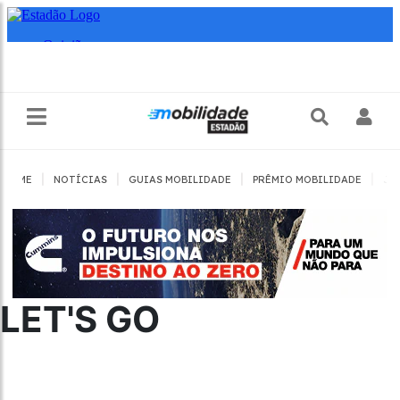
|
|
|
|
HOME
NOTÍCIAS
GUIAS MOBILIDADE
PRÊMIO MOBILIDADE
JO
LET'S GO