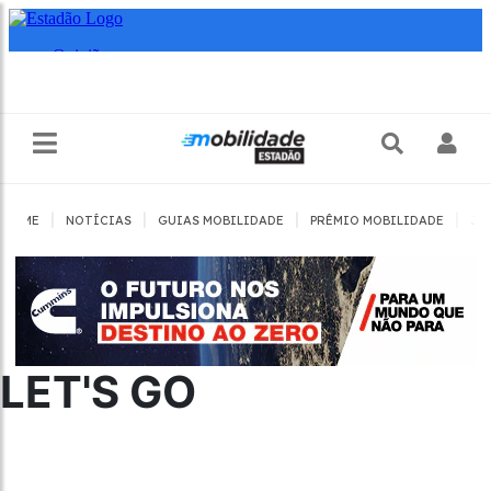
|
|
|
|
HOME
NOTÍCIAS
GUIAS MOBILIDADE
PRÊMIO MOBILIDADE
JO
LET'S GO