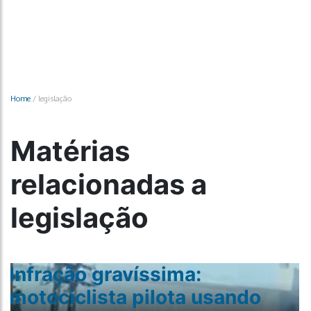
Home
/
legislação
Matérias
relacionadas a
legislação
Infração gravíssima:
motociclista pilota usando