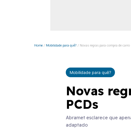
Monociclo
Moto
Ônibus
Patinete
Home
/
Mobilidade para quê?
/
Novas regras para compra de carro
Scooter elétr
Mobilidade para quê?
Novas regr
PCDs
Abramet esclarece que apenas
adaptado