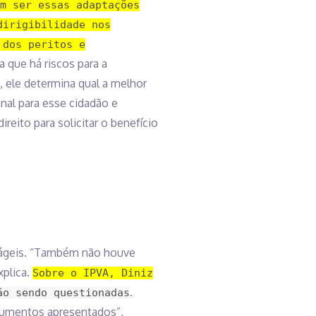
m ser essas adaptações
dirigibilidade nos
 dos peritos e
a que há riscos para a
, ele determina qual a melhor
nal para esse cidadão e
reito para solicitar o benefício
s ágeis. “Também não houve
plica.
Sobre o IPVA, Diniz
.
ão sendo questionadas
ocumentos apresentados”,