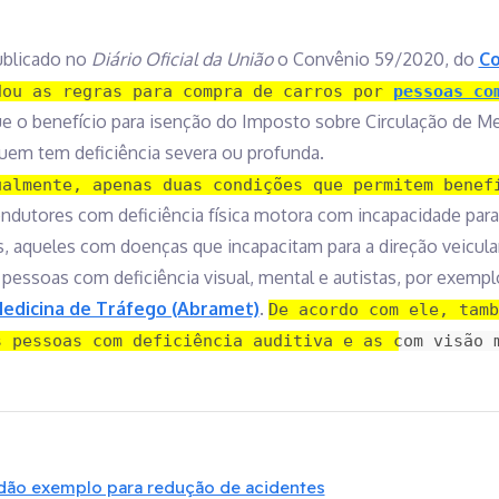
ublicado no
Diário Oficial da União
o Convênio 59/2020, do
Co
dou as regras para compra de carros por
pessoas co
ue o benefício para isenção do Imposto sobre Circulação de M
uem tem deficiência severa ou profunda.
ualmente, apenas duas condições que permitem benef
ndutores com deficiência física motora com incapacidade para d
, aqueles com doenças que incapacitam para a direção veicular
essoas com deficiência visual, mental e autistas, por exemplo”
Medicina de Tráfego (Abramet)
.
De acordo com ele, tamb
s pessoas com deficiência auditiva e as com visão 
 dão exemplo para redução de acidentes