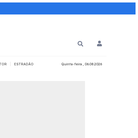
|
TOR
ESTRADÃO
Quinta-feira , 06.08.2026
PARA QUÊ?
PCD
Todos