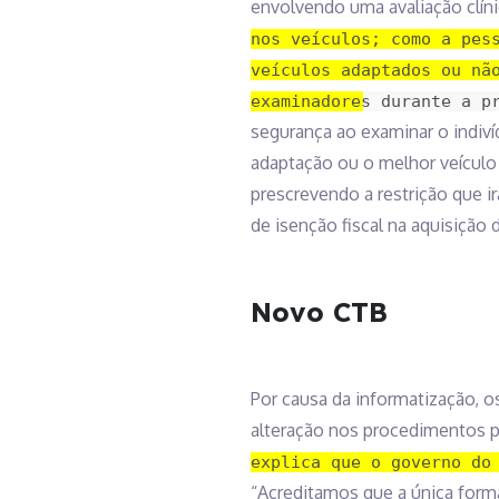
envolvendo uma avaliação clíni
nos veículos; como a pes
veículos adaptados ou nã
examinadores durante a p
segurança ao examinar o indivíd
adaptação ou o melhor veículo 
prescrevendo a restrição que ir
de isenção fiscal na aquisição d
Novo CTB
Por causa da informatização, 
alteração nos procedimentos pa
explica que o governo do
“Acreditamos que a única form