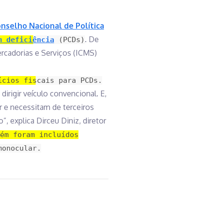
nselho Nacional de Política
.
De
m deficiência
(PCDs)
ercadorias e Serviços (ICMS)
ícios fiscais para PCDs.
irigir veículo convencional. E,
 e necessitam de terceiros
, explica Dirceu Diniz, diretor
ém foram incluídos
monocular.