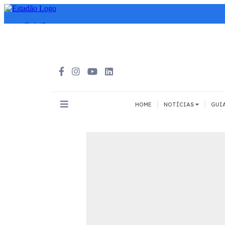
|
|
HOME
NOTÍCIAS
GUI
INOVAÇÃO
MEIOS DE 
Todos
Todos
A pé
Bicicleta
Cargas
Carro