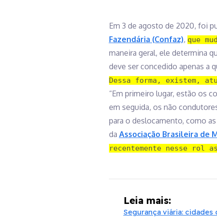
Em 3 de agosto de 2020, foi p
Fazendária (Confaz)
,
que mu
maneira geral, ele determina q
deve ser concedido apenas a q
Dessa forma, existem, at
“Em primeiro lugar, estão os co
em seguida, os não condutores
para o deslocamento, como as p
da
Associação Brasileira de 
recentemente nesse rol a
Leia mais:
Segurança viária: cidades