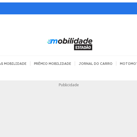
|
|
|
AS MOBILIDADE
PRÊMIO MOBILIDADE
JORNAL DO CARRO
MOTOMO
TRANSPORTE
MOBILIDADE COM
MOBILIDADE 
Publicidade
SEGURANÇA
Todos
Todos
Dia a dia
Trânsito
Empreender
Urbana
Se divertir