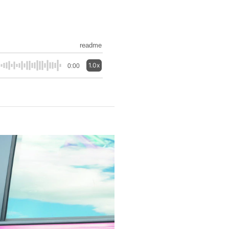
readme
1.0x
0:00