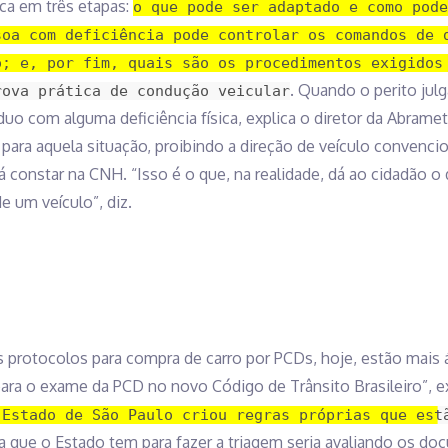
ca em três etapas:
o que pode ser adaptado e como pode
soa com deficiência pode controlar os comandos de 
o; e, por fim, quais são os procedimentos exigidos
. Quando o perito julg
rova prática de condução veicular
uo com alguma deficiência física, explica o diretor da Abramet
para aquela situação, proibindo a direção de veículo convencio
á constar na CNH. “Isso é o que, na realidade, dá ao cidadão o di
e um veículo”, diz.
os protocolos para compra de carro por PCDs, hoje, estão mai
ra o exame da PCD no novo Código de Trânsito Brasileiro”, ex
 Estado de São Paulo criou regras próprias que est
a que o Estado tem para fazer a triagem seria avaliando os d