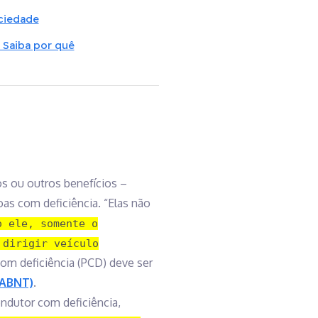
ociedade
 Saiba por quê
s ou outros benefícios –
as com deficiência. “Elas não
o ele, somente o
 dirigir veículo
om deficiência (PCD) deve ser
(ABNT)
.
ndutor com deficiência,