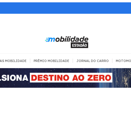
|
|
|
AS MOBILIDADE
PRÊMIO MOBILIDADE
JORNAL DO CARRO
MOTOMO
TRANSPORTE
MOBILIDADE COM
MOBILIDADE 
SEGURANÇA
Todos
Todos
Dia a dia
Trânsito
Empreender
Urbana
Se divertir