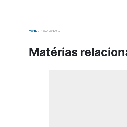
Monociclo
Moto
Ônibus
Home
/
moto-conceito
Patinete
Scooter elétr
Matérias relacio