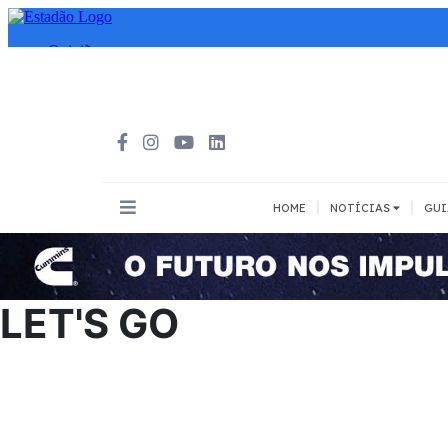
|
|
HOME
NOTÍCIAS
GUI
INOVAÇÃO
MEIOS DE 
Todos
Todos
LET'S GO
A pé
Bicicleta
Cargas
Carro