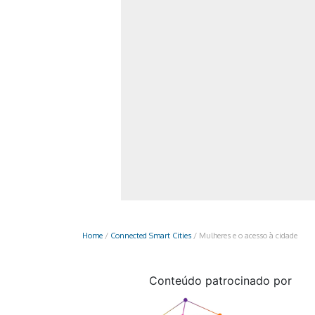
Monociclo
Moto
Ônibus
Patinete
Scooter elétr
Home
/
Connected Smart Cities
/
Mulheres e o acesso à cidade
Conteúdo patrocinado por