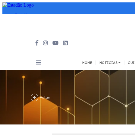
|
|
HOME
NOTÍCIAS
GUI
INOVAÇÃO
MEIOS DE 
Todos
Todos
Voltar
A pé
Bicicleta
Cargas
Carro