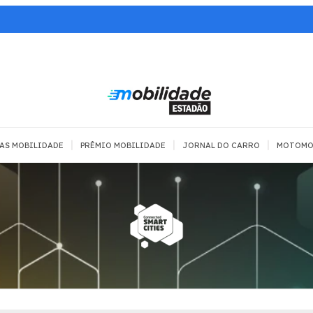
|
|
|
AS MOBILIDADE
PRÊMIO MOBILIDADE
JORNAL DO CARRO
MOTOMO
TRANSPORTE
MOBILIDADE COM
MOBILIDADE 
SEGURANÇA
Todos
Todos
Dia a dia
Trânsito
Empreender
Urbana
Se divertir