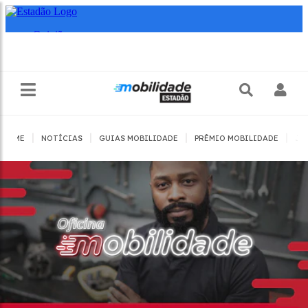
|
|
|
|
HOME
NOTÍCIAS
GUIAS MOBILIDADE
PRÊMIO MOBILIDADE
JO