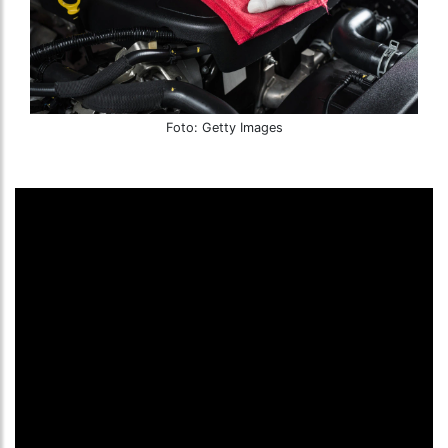
Foto: Getty Images
A
limpeza
é essencial para
manter
o
carro
em
ordem, não somente pela questão estética, mas
porque contribui para identificar eventuais
problemas mecânicos
. O
motor
deve ser
higienizado também, ainda que com uma frequência
menor.