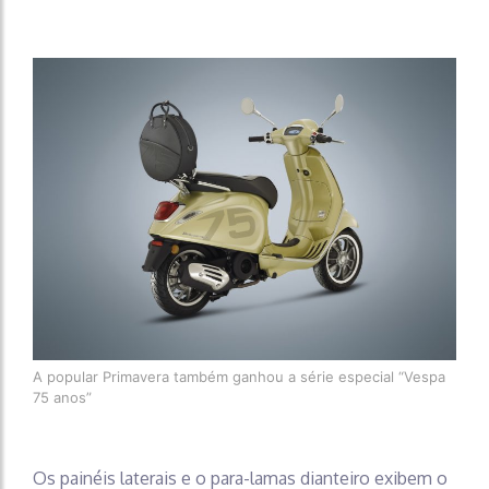
A popular Primavera também ganhou a série especial “Vespa
75 anos”
Os painéis laterais e o para-lamas dianteiro exibem o