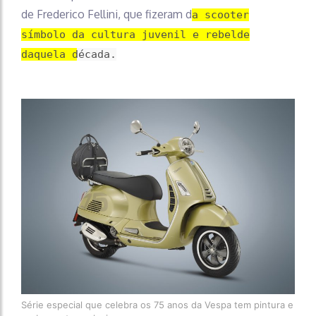
de Frederico Fellini, que fizeram d
a scooter
símbolo da cultura juvenil e rebelde
daquela década.
Série especial que celebra os 75 anos da Vespa tem pintura e