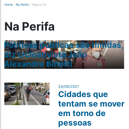
Home
/
Na Perifa
/
Página 55
Na Perifa
Políticas públicas são tímidas,
diz cicloativista João
Alexandre Binotti
24/09/2021
Cidades que
tentam se mover
em torno de
pessoas