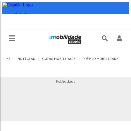
|
|
|
|
HOME
NOTÍCIAS
GUIAS MOBILIDADE
PRÊMIO MOBILIDADE
JO
Publicidade