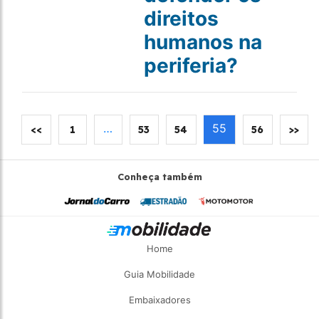
direitos
humanos na
periferia?
…
55
<<
1
53
54
56
>>
Conheça também
Home
Guia Mobilidade
Embaixadores