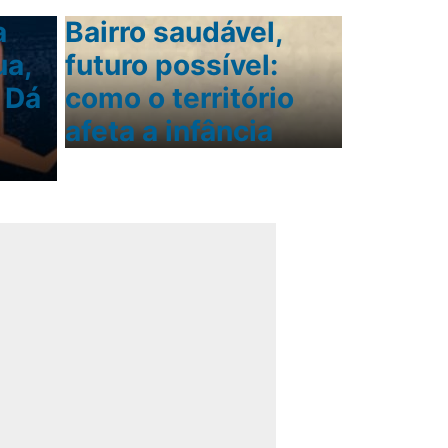
a
Bairro saudável,
ua,
futuro possível:
 Dá
como o território
afeta a infância