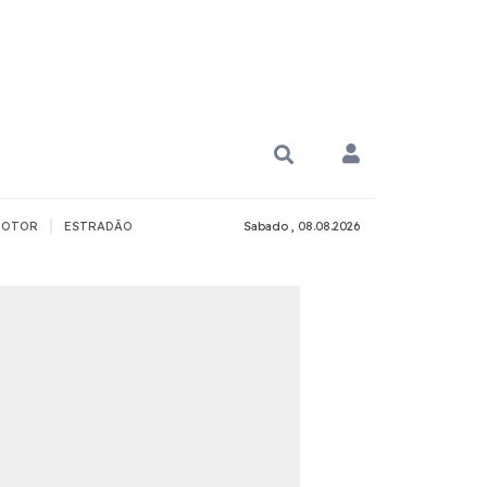
|
OTOR
ESTRADÃO
Sabado , 08.08.2026
PARA QUÊ?
PCD
Todos