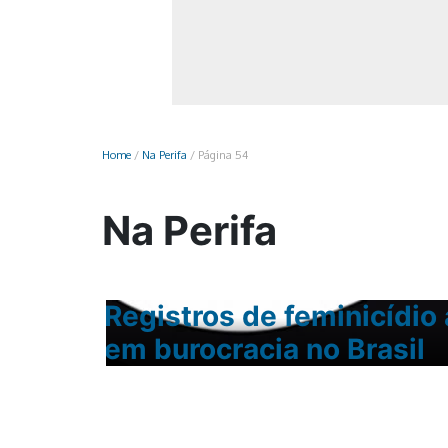
Monociclo
Moto
Ônibus
Patinete
Home
/
Na Perifa
/
Página 54
Scooter elétr
Na Perifa
de,
Registros de feminicídio
o
em burocracia no Brasil