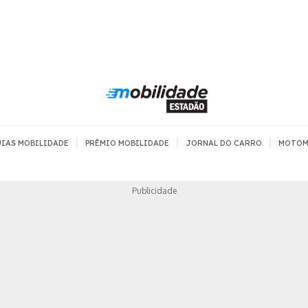
|
|
|
IAS MOBILIDADE
PRÊMIO MOBILIDADE
JORNAL DO CARRO
MOTOM
TRANSPORTE
MOBILIDADE COM
MOBILIDADE 
Publicidade
SEGURANÇA
Todos
Todos
Dia a dia
Trânsito
Empreender
Urbana
Se divertir