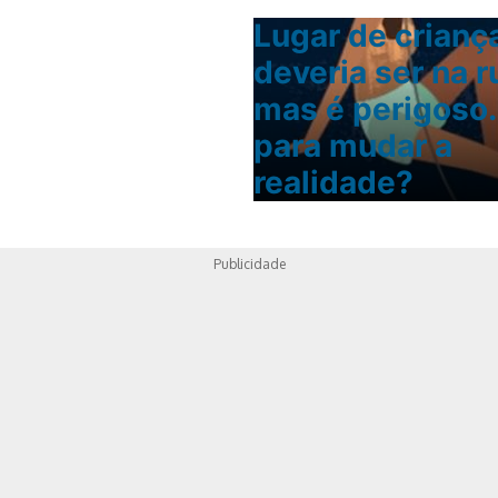
Lugar de crianç
deveria ser na r
mas é perigoso.
para mudar a
realidade?
Publicidade