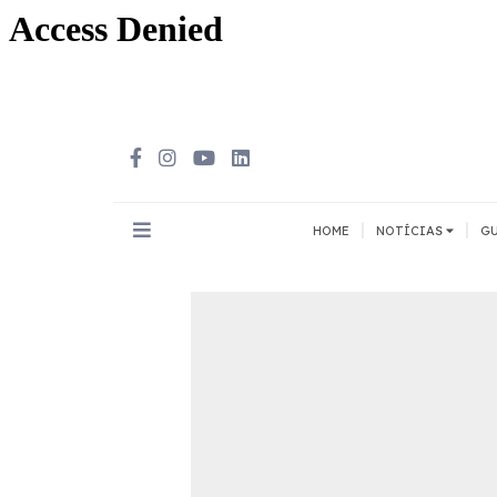
|
|
HOME
NOTÍCIAS
GU
INOVAÇÃO
MEIOS DE 
Todos
Todos
A pé
Bicicleta
Cargas
Carro