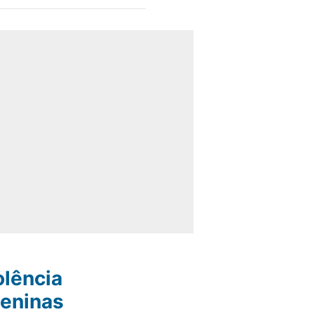
olência
eninas