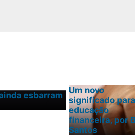
ica
Um novo
 ainda esbarram
Conexão ruim e 
significado para
internet amplia
educação
financeira, por 
Santos