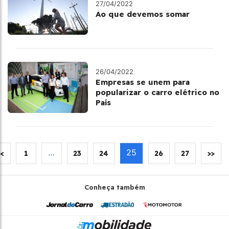
27/04/2022
Ao que devemos somar
26/04/2022
Empresas se unem para
popularizar o carro elétrico no
País
…
25
<
1
23
24
26
27
>>
Conheça também