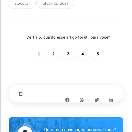
stock car
Stock Car 2021
De 1 a 5, quanto esse artigo foi útil para você?
1
2
3
4
5
Quer uma navegação personalizada?