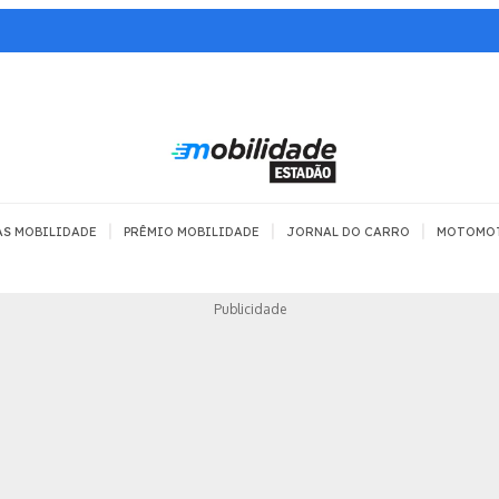
|
|
|
AS MOBILIDADE
PRÊMIO MOBILIDADE
JORNAL DO CARRO
MOTOMO
TRANSPORTE
MOBILIDADE COM
MOBILIDADE 
Publicidade
SEGURANÇA
Todos
Todos
Dia a dia
Trânsito
Empreender
Urbana
Se divertir