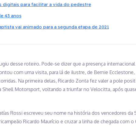
 digitais para facilitar a vida do pedestre
de 43 anos
ptista vai animado para a segunda etapa de 2021
ugiu desse roteiro. Pode-se dizer que a presença internacional
ntou com uma visita, para lá de ilustre, de Bernie Ecclestone,
ridas. Na primeira delas, Ricardo Zonta fez valer a pole posi
 Shell Motorsport, voltando a triunfar no Velocitta, após qua
tías Rossi escreveu seu nome na história dos vencedores da S
ricampeão Ricardo Maurício e cruzar a linha de chegada com o 