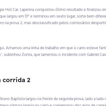
e Hot Car, Lapenna conquistou ótimo resultado e finalizou em
 que largou em 13º e terminou em sexto lugar, sorte bem dife
iro na prova 2, mas desclassificado pelos comissários desporti
ui. Achamos uma linha de trabalho em que o carro esteve fantá
o”, sublinhou Zonta, que lamentou o incidente com Gabriel Ca
a corrida 2
runo Baptista largou na frente da segunda prova, lado a lado n
treou pintura laranja no carro e comemorou dez anos de carrei