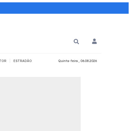
|
TOR
ESTRADÃO
Quinta-feira , 06.08.2026
PARA QUÊ?
PCD
Todos