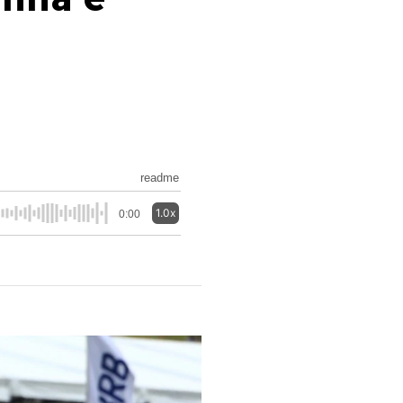
readme
1.0x
0:00