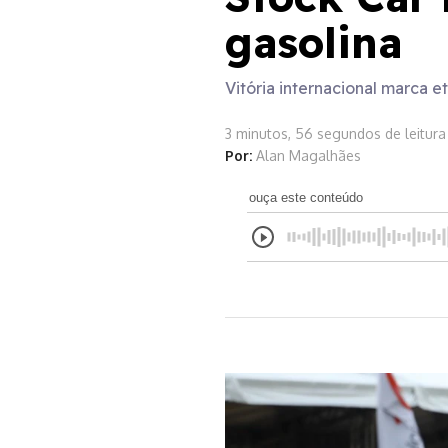
gasolina
Vitória internacional marca e
3 minutos, 56 segundos de leitura
Por:
Alan Magalhães
ouça este conteúdo