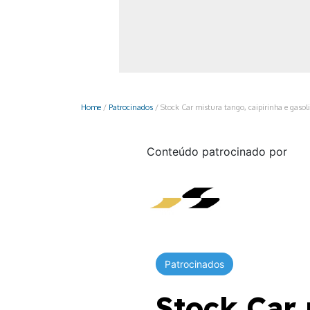
Monociclo
Moto
Ônibus
Patinete
Home
/
Patrocinados
/
Stock Car mistura tango, caipirinha e gaso
Scooter elétr
Conteúdo patrocinado por
Patrocinados
Stock Car 