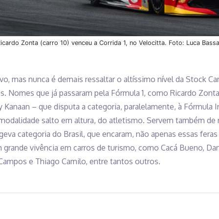
icardo Zonta (carro 10) venceu a Corrida 1, no Velocitta. Foto: Luca Bass
vo, mas nunca é demais ressaltar o altíssimo nível da Stock Car 
os. Nomes que já passaram pela Fórmula 1, como Ricardo Zonta
y Kanaan – que disputa a categoria, paralelamente, à Fórmula I
 modalidade salto em altura, do atletismo. Servem também de r
eva categoria do Brasil, que encaram, não apenas essas feras 
grande vivência em carros de turismo, como Cacá Bueno, Danie
 Campos e Thiago Camilo, entre tantos outros.