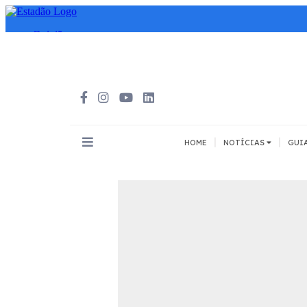
|
|
HOME
NOTÍCIAS
GUI
INOVAÇÃO
MEIOS DE 
Todos
Todos
A pé
Bicicleta
Cargas
Carro