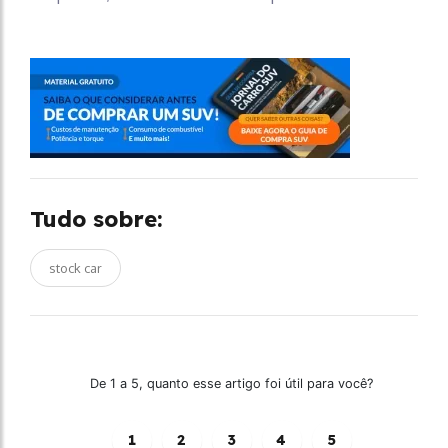
Tudo sobre:
stock car
De 1 a 5, quanto esse artigo foi útil para você?
1
2
3
4
5