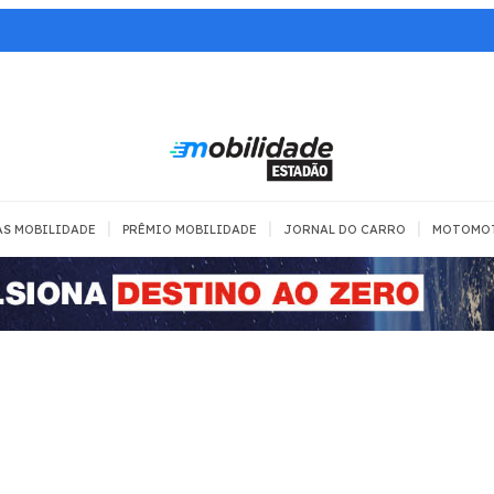
|
|
|
AS MOBILIDADE
PRÊMIO MOBILIDADE
JORNAL DO CARRO
MOTOMO
TRANSPORTE
MOBILIDADE COM
MOBILIDADE 
SEGURANÇA
Todos
Todos
Dia a dia
Trânsito
Empreender
Urbana
Se divertir