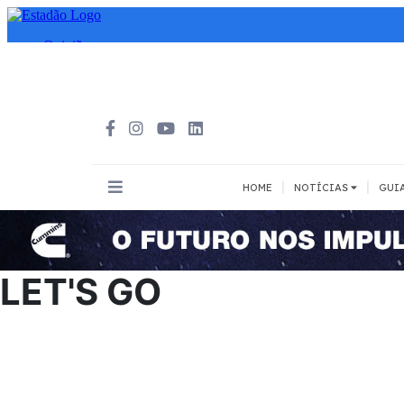
|
|
HOME
NOTÍCIAS
GUI
INOVAÇÃO
MEIOS DE 
Todos
Todos
LET'S GO
A pé
Bicicleta
Cargas
Carro