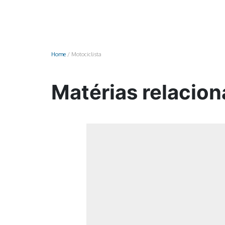
Monociclo
Moto
Ônibus
Home
/
Motociclista
Patinete
Scooter elétr
Matérias relacion