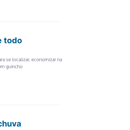
e todo
ara se localizar, economizar na
 um guincho
 chuva