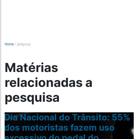
Home
/
pesquisa
Matérias
relacionadas a
pesquisa
Dia Nacional do Trânsito: 55%
dos motoristas fazem uso
excessivo do pedal do