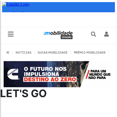
|
|
|
|
HOME
NOTÍCIAS
GUIAS MOBILIDADE
PRÊMIO MOBILIDADE
JO
LET'S GO