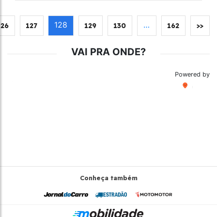
128
…
126
127
129
130
162
>>
VAI PRA ONDE?
Powered by
Conheça também