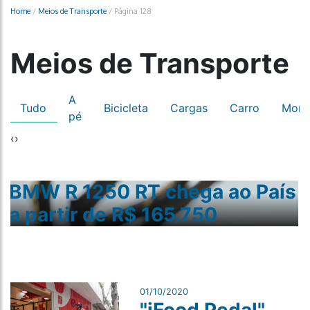
Home
/
Meios de Transporte
/
Página 128
Meios de Transporte
A
Tudo
Bicicleta
Cargas
Carro
Mono
pé
‹
›
BMW R 1250 RT chega ao País
a partir de R$ 165.750
01/10/2020