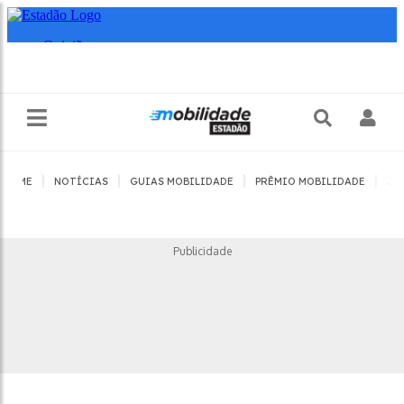
|
|
|
|
HOME
NOTÍCIAS
GUIAS MOBILIDADE
PRÊMIO MOBILIDADE
JO
Publicidade