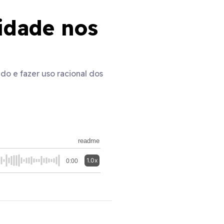
idade nos
do e fazer uso racional dos
readme
1.0x
0:00