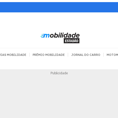
|
|
|
IAS MOBILIDADE
PRÊMIO MOBILIDADE
JORNAL DO CARRO
MOTOM
TRANSPORTE
MOBILIDADE COM
MOBILIDADE 
Publicidade
SEGURANÇA
Todos
Todos
Dia a dia
Trânsito
Empreender
Urbana
Se divertir