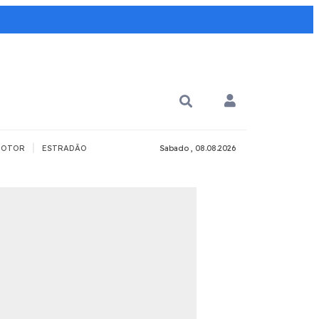
|
OTOR
ESTRADÃO
Sabado , 08.08.2026
PARA QUÊ?
PCD
Todos