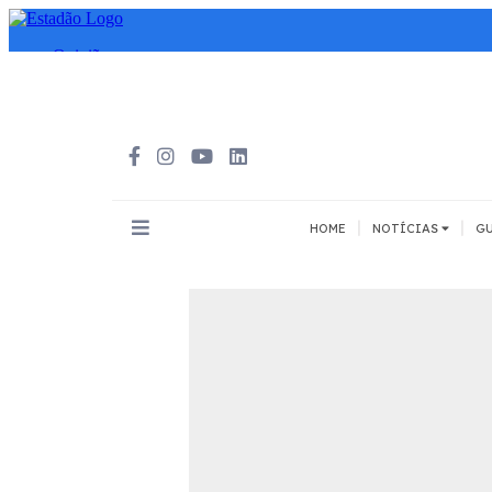
|
|
HOME
NOTÍCIAS
GU
INOVAÇÃO
MEIOS DE 
Todos
Todos
A pé
Bicicleta
Cargas
Carro