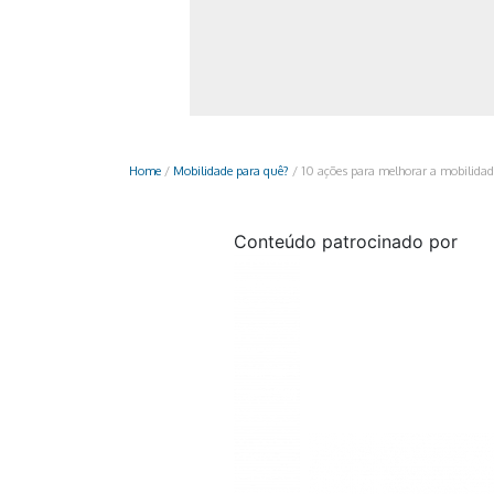
Monociclo
Moto
Ônibus
Patinete
Home
/
Mobilidade para quê?
/
10 ações para melhorar a mobilida
Scooter elétr
Conteúdo patrocinado por