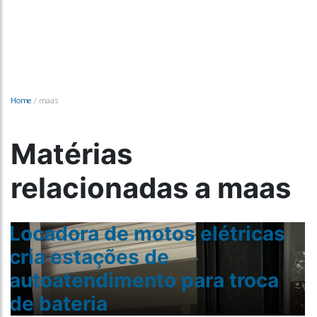
Home
/
maas
Matérias
relacionadas a maas
Locadora de motos elétricas
cria estações de
autoatendimento para troca
de bateria