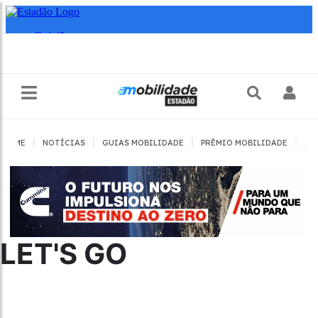
|
|
|
|
HOME
NOTÍCIAS
GUIAS MOBILIDADE
PRÊMIO MOBILIDADE
JO
LET'S GO