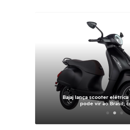
em
Bajaj lança scooter elétri
pode vir ao Brasil;