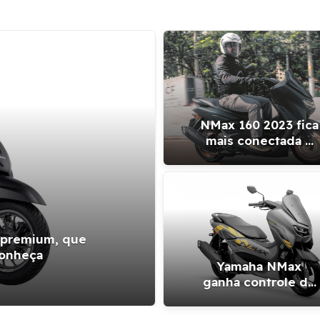
NMax 160 2023 fica
mais conectada e
segura
ca premium, que
Scooter Hond
 conheça
em relaçã
Yamaha NMax
ganha controle de
tração e
conectividade para