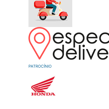
Monociclo
Moto
Ônibus
Patinete
Scooter elétr
PATROCÍNIO