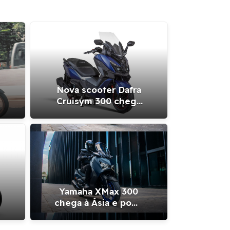
Nova scooter Dafra
Cruisym 300 chega
ao Brasil; veja
detalhes e preço
a PCX 160: o que melhorou
N
o ao modelo de 150 cc?
Yamaha XMax 300
chega à Ásia e pode
vir ao Brasil