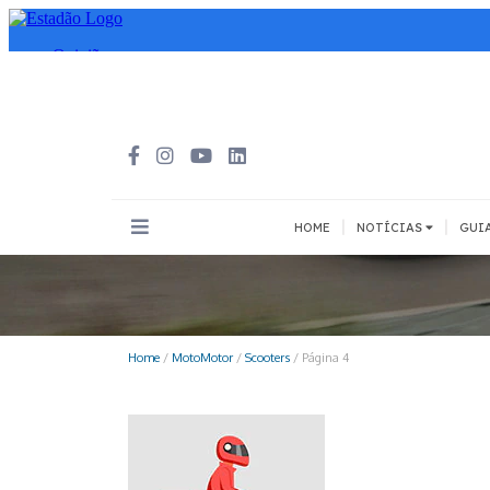
|
|
HOME
NOTÍCIAS
GUI
INOVAÇÃO
MEIOS DE 
Todos
Todos
Home
/
MotoMotor
/
Scooters
/
Página 4
A pé
Bicicleta
Cargas
Carro