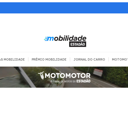
|
|
|
AS MOBILIDADE
PRÊMIO MOBILIDADE
JORNAL DO CARRO
MOTOMO
TRANSPORTE
MOBILIDADE COM
MOBILIDADE 
SEGURANÇA
Todos
Todos
Dia a dia
Trânsito
Empreender
Urbana
Se divertir