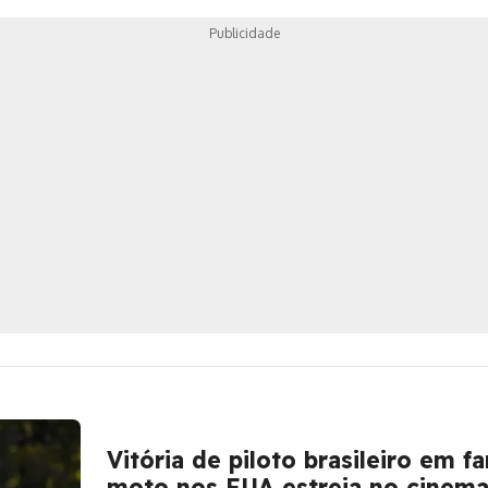
nos países do
Publicidade
Mercosul
Vitória de piloto brasileiro em 
moto nos EUA estreia no cinem