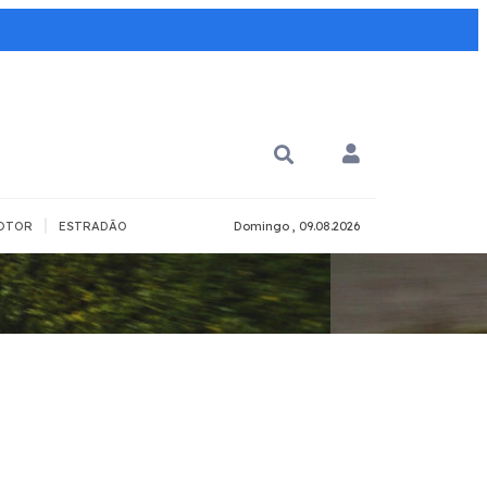
|
OTOR
ESTRADÃO
Domingo , 09.08.2026
PARA QUÊ?
PCD
Todos