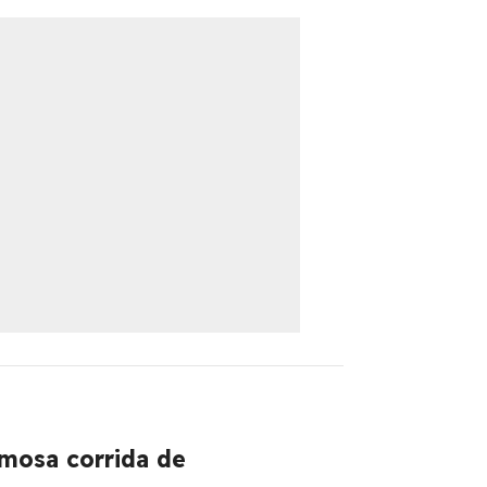
quais
famosa corrida de
a