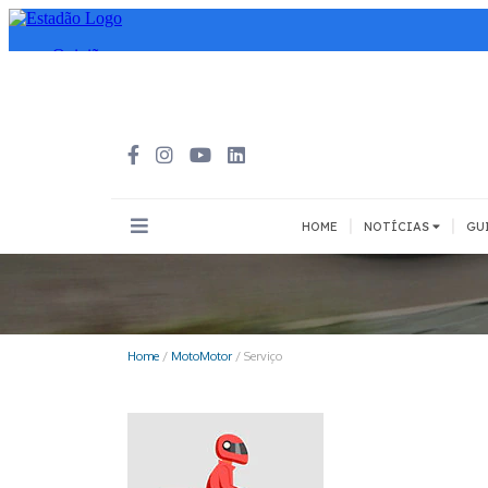
|
|
HOME
NOTÍCIAS
GU
INOVAÇÃO
MEIOS DE 
Todos
Todos
Home
/
MotoMotor
/
Serviço
A pé
Bicicleta
Cargas
Carro