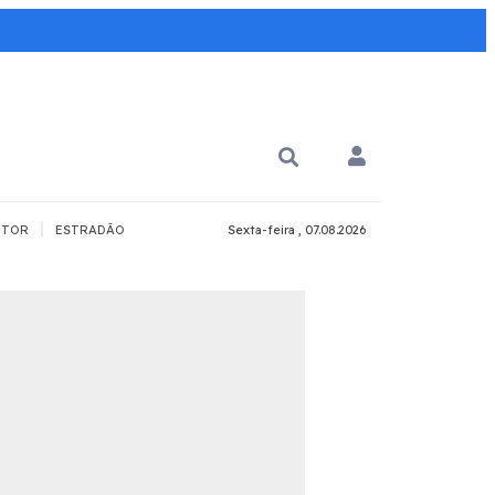
|
TOR
ESTRADÃO
Sexta-feira , 07.08.2026
PARA QUÊ?
PCD
Todos