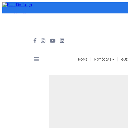
|
|
HOME
NOTÍCIAS
GUI
INOVAÇÃO
MEIOS DE 
Todos
Todos
A pé
Bicicleta
Cargas
Carro