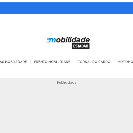
|
|
|
AS MOBILIDADE
PRÊMIO MOBILIDADE
JORNAL DO CARRO
MOTOMO
TRANSPORTE
MOBILIDADE COM
MOBILIDADE 
Publicidade
SEGURANÇA
Todos
Todos
Dia a dia
Trânsito
Empreender
Urbana
Se divertir