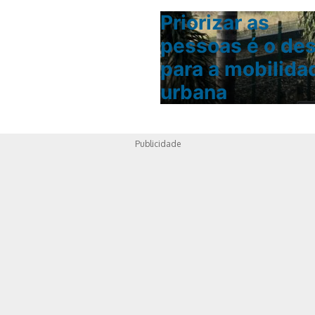
Priorizar as
pessoas é o des
para a mobilida
urbana
Publicidade