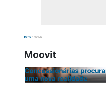
Monociclo
Moto
Ônibus
Patinete
Home
/
Moovit
Scooter elétr
Moovit
Concessionárias procura
nheiros
uma nova realidade