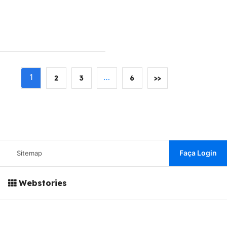
1
…
2
3
6
>>
Faça Login
Sitemap
Webstories