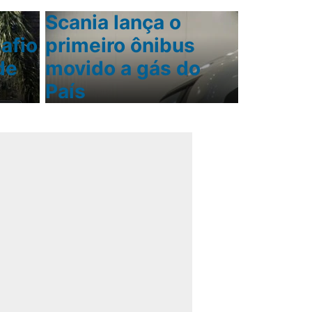
Scania lança o
afio
primeiro ônibus
de
movido a gás do
País