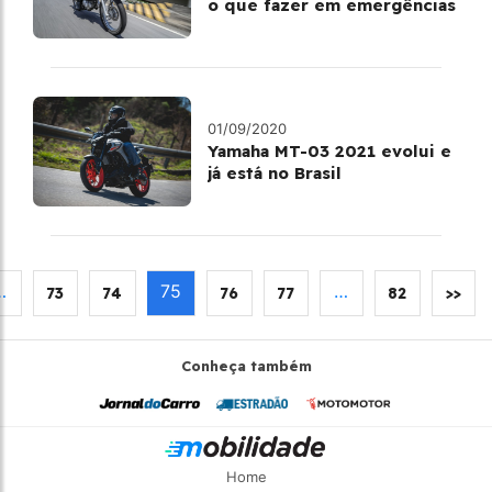
o que fazer em emergências
01/09/2020
Yamaha MT-03 2021 evolui e
já está no Brasil
…
75
…
73
74
76
77
82
>>
Conheça também
Home