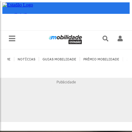
|
|
|
|
HOME
NOTÍCIAS
GUIAS MOBILIDADE
PRÊMIO MOBILIDADE
JO
Publicidade