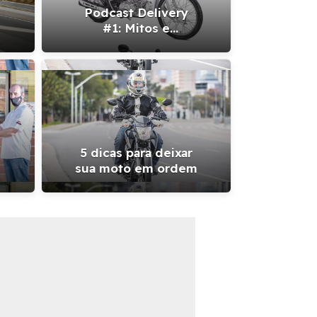
Podcast Delivery
#1: Mitos e
verdades sobre
manutenção de
moto
2021 chega às lojas por R$
Li
com mais eletrônica
s
5 dicas para deixar
sua moto em ordem