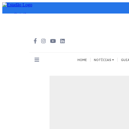
|
|
HOME
NOTÍCIAS
GUI
INOVAÇÃO
MEIOS DE 
Todos
Todos
A pé
Bicicleta
Cargas
Carro