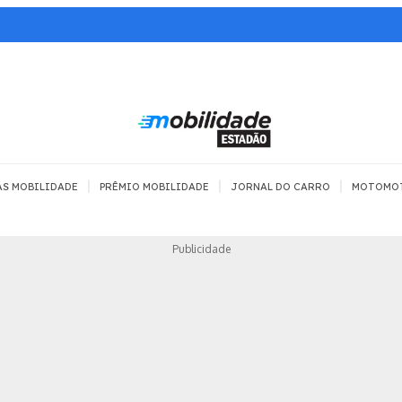
|
|
|
AS MOBILIDADE
PRÊMIO MOBILIDADE
JORNAL DO CARRO
MOTOMO
TRANSPORTE
MOBILIDADE COM
MOBILIDADE 
Publicidade
SEGURANÇA
Todos
Todos
Dia a dia
Trânsito
Empreender
Urbana
Se divertir