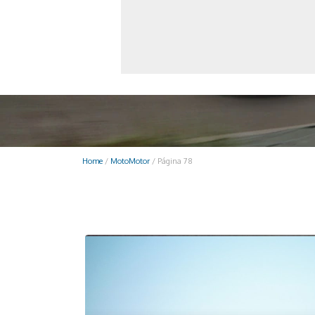
Monociclo
Moto
Ônibus
Patinete
Scooter elétr
Home
/
MotoMotor
/
Página 78