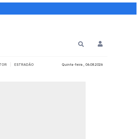
|
TOR
ESTRADÃO
Quinta-feira , 06.08.2026
PARA QUÊ?
PCD
Todos