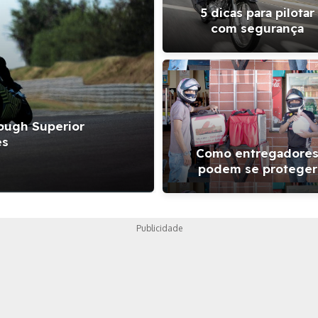
5 dicas para pilotar
com segurança
ough Superior
Kawasaki Z900 
es
47.990 
Como entregadore
podem se proteger
Publicidade