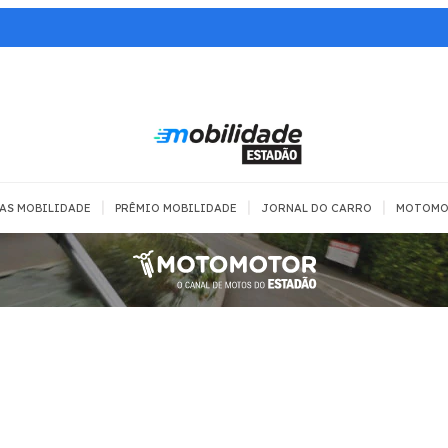
|
|
|
AS MOBILIDADE
PRÊMIO MOBILIDADE
JORNAL DO CARRO
MOTOMO
TRANSPORTE
MOBILIDADE COM
MOBILIDADE 
SEGURANÇA
Todos
Todos
Dia a dia
Trânsito
Empreender
Urbana
Se divertir