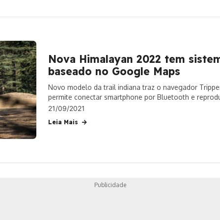
Nova Himalayan 2022 tem siste
baseado no Google Maps
Novo modelo da trail indiana traz o navegador Trippe
permite conectar smartphone por Bluetooth e reprodu
modelo passa dos R$ 20 mil
21/09/2021
Leia Mais
Publicidade