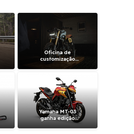
Oficina de
customização
transforma BMW G
310R em scrambler
moderna
Dafra terá nova scooter e
il de 300 cc em 2023
Yamaha MT-03
ganha edição
especial e limitada
$
do Homem de