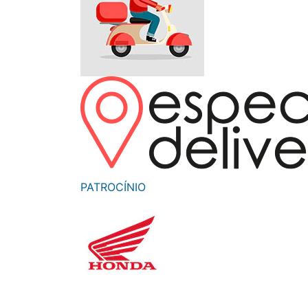
Monociclo
Moto
Ônibus
Patinete
Scooter elétr
PATROCÍNIO