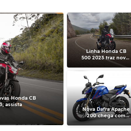
Linha Honda CB
500 2023 traz novas
suspensões e
freios; preço parte
de R$ 39.100
novas Honda CB
Lançamentos: 
; assista
moto tra
Nova Dafra Apache
200 chega com
farol de LED e
preço a partir de R