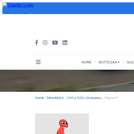
|
|
HOME
NOTÍCIAS
GUI
INOVAÇÃO
MEIOS DE 
Todos
Todos
Home
/
MotoMotor
/
200 a 500 cilindradas
/
Página 9
A pé
Bicicleta
Cargas
Carro