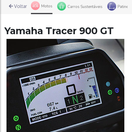
Voltar
Motos
Bicicletas
Carros Sustentáveis
Patinete
Yamaha Tracer 900 GT