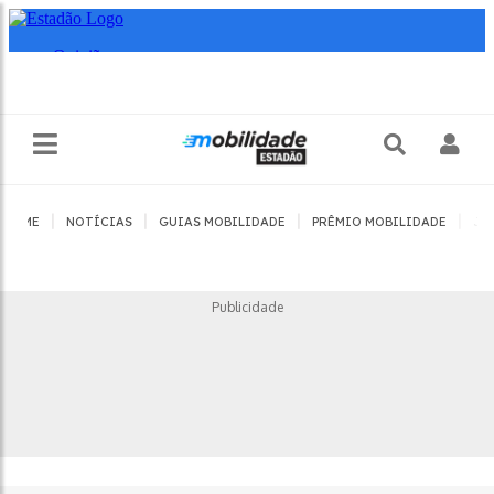
|
|
|
|
HOME
NOTÍCIAS
GUIAS MOBILIDADE
PRÊMIO MOBILIDADE
JO
Publicidade